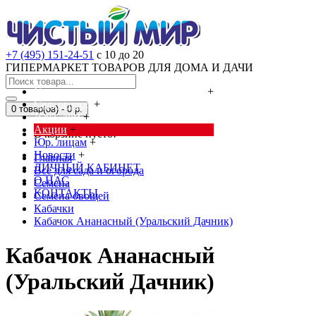
+7 (495) 151-24-51
с 10 до 20
ГИПЕРМАРКЕТ ТОВАРОВ ДЛЯ ДОМА И ДАЧИ
Cредства от насекомых и грызунов
+
Сад, огород
+
0 товар(ов) - 0 р.
Дача, дом
+
Акции
+
В корзине пусто!
Юр. лицам
+
Новости
+
Главная
ЛИЧНЫЙ КАБИНЕТ
Всё для сада и огорода
О НАС
Семена
КОНТАКТЫ
Семена овощей
Кабачки
Кабачок Ананасный (Уральский Дачник)
Кабачок Ананасный
(Уральский Дачник)