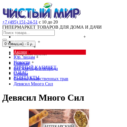
+7 (495) 151-24-51
с 10 до 20
ГИПЕРМАРКЕТ ТОВАРОВ ДЛЯ ДОМА И ДАЧИ
Cредства от насекомых и грызунов
+
Сад, огород
+
0 товар(ов) - 0 р.
Дача, дом
+
Акции
+
В корзине пусто!
Юр. лицам
+
Новости
+
Главная
ЛИЧНЫЙ КАБИНЕТ
Всё для сада и огорода
О НАС
Семена
КОНТАКТЫ
Семена лекарственных трав
Девясил Много Сил
Девясил Много Сил