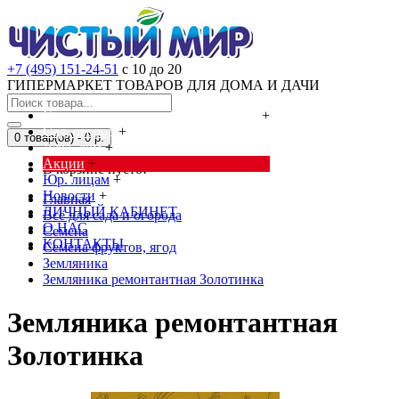
+7 (495) 151-24-51
с 10 до 20
ГИПЕРМАРКЕТ ТОВАРОВ ДЛЯ ДОМА И ДАЧИ
Cредства от насекомых и грызунов
+
Сад, огород
+
0 товар(ов) - 0 р.
Дача, дом
+
Акции
+
В корзине пусто!
Юр. лицам
+
Новости
+
Главная
ЛИЧНЫЙ КАБИНЕТ
Всё для сада и огорода
О НАС
Семена
КОНТАКТЫ
Семена фруктов, ягод
Земляника
Земляника ремонтантная Золотинка
Земляника ремонтантная
Золотинка