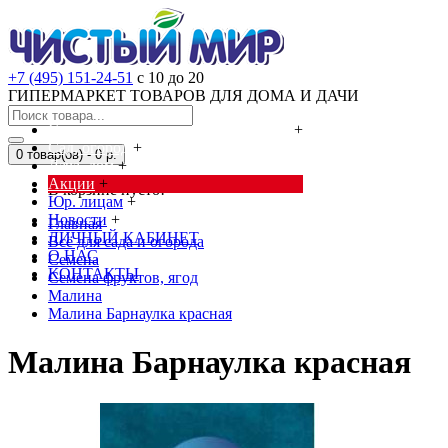
+7 (495) 151-24-51
с 10 до 20
ГИПЕРМАРКЕТ ТОВАРОВ ДЛЯ ДОМА И ДАЧИ
Cредства от насекомых и грызунов
+
Сад, огород
+
0 товар(ов) - 0 р.
Дача, дом
+
Акции
+
В корзине пусто!
Юр. лицам
+
Новости
+
Главная
ЛИЧНЫЙ КАБИНЕТ
Всё для сада и огорода
О НАС
Семена
КОНТАКТЫ
Семена фруктов, ягод
Малина
Малина Барнаулка красная
Малина Барнаулка красная