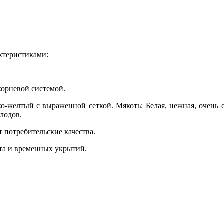
актеристиками:
орневой системой.
ко-желтый с выраженной сеткой. Мякоть: Белая, нежная, очень
лодов.
т потребительские качества.
та и временных укрытий.