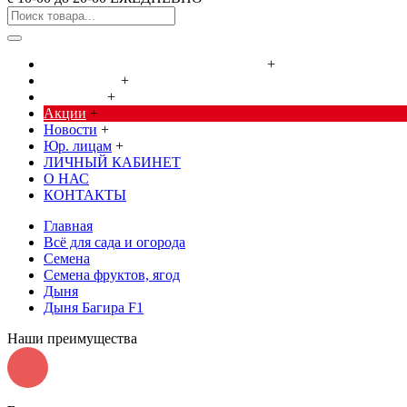
Cредства от насекомых и грызунов
+
Сад, огород
+
Дача, дом
+
Акции
+
Новости
+
Юр. лицам
+
ЛИЧНЫЙ КАБИНЕТ
О НАС
КОНТАКТЫ
Главная
Всё для сада и огорода
Семена
Семена фруктов, ягод
Дыня
Дыня Багира F1
Наши преимущества