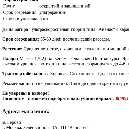
Грунт
открытый и защищенный
Срок созревания
ультраранний
Семян в упаковке
5 шт
Дыня Багира - ультраскороспелый гибрид типа "Ананас" с хар
Срок созревания:
55-60 дней после высадки рассады.
Растение:
Среднеплетистое, с хорошим ветвлением и мощной к
Плоды:
Масса: 1,5-2,0 кг. Форма: Овальная. Цвет кожуры: Яр
высоком уровне агротехники на растении формируется до 4-6 п
Транспортабельность
: Хорошая. Сохранность: Долго сохраняе
Рекомендации по выращиванию: Подходит для открытого грун
Не уверены в выборе?
Позвоните - поможем подобрать наилучший вариант:
8(495)
Адреса магазинов:
м.Перово
г. Москва, Зелёный пр-т, 3А, ТЦ "Ваш дом"