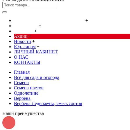
Cредства от насекомых и грызунов
+
Сад, огород
+
Дача, дом
+
Акции
+
Новости
+
Юр. лицам
+
ЛИЧНЫЙ КАБИНЕТ
О НАС
КОНТАКТЫ
Главная
Всё для сада и огорода
Семена
Семена цветов
Однолетние
Вербена
Вербена Леди мечта, смесь сортов
Наши преимущества