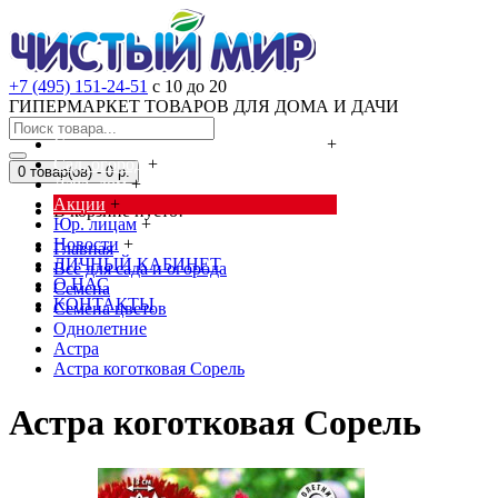
+7 (495) 151-24-51
с 10 до 20
ГИПЕРМАРКЕТ ТОВАРОВ ДЛЯ ДОМА И ДАЧИ
Cредства от насекомых и грызунов
+
Сад, огород
+
0 товар(ов) - 0 р.
Дача, дом
+
Акции
+
В корзине пусто!
Юр. лицам
+
Новости
+
Главная
ЛИЧНЫЙ КАБИНЕТ
Всё для сада и огорода
О НАС
Семена
КОНТАКТЫ
Семена цветов
Однолетние
Астра
Астра коготковая Сорель
Астра коготковая Сорель