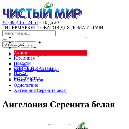
+7 (495) 151-24-51
с 10 до 20
ГИПЕРМАРКЕТ ТОВАРОВ ДЛЯ ДОМА И ДАЧИ
Cредства от насекомых и грызунов
+
Сад, огород
+
0 товар(ов) - 0 р.
Дача, дом
+
Акции
+
В корзине пусто!
Юр. лицам
+
Новости
+
Главная
ЛИЧНЫЙ КАБИНЕТ
Всё для сада и огорода
О НАС
Семена
КОНТАКТЫ
Семена цветов
Однолетние
Ангелония Серенита белая
Ангелония Серенита белая