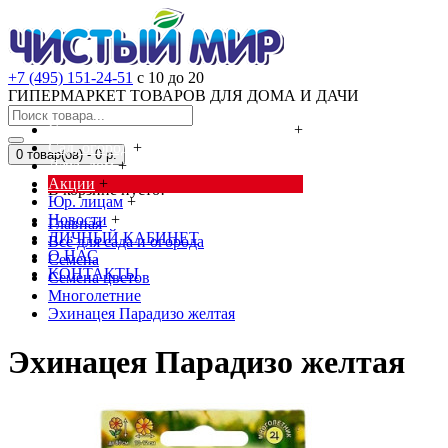
+7 (495) 151-24-51
с 10 до 20
ГИПЕРМАРКЕТ ТОВАРОВ ДЛЯ ДОМА И ДАЧИ
Cредства от насекомых и грызунов
+
Сад, огород
+
0 товар(ов) - 0 р.
Дача, дом
+
Акции
+
В корзине пусто!
Юр. лицам
+
Новости
+
Главная
ЛИЧНЫЙ КАБИНЕТ
Всё для сада и огорода
О НАС
Семена
КОНТАКТЫ
Семена цветов
Многолетние
Эхинацея Парадизо желтая
Эхинацея Парадизо желтая