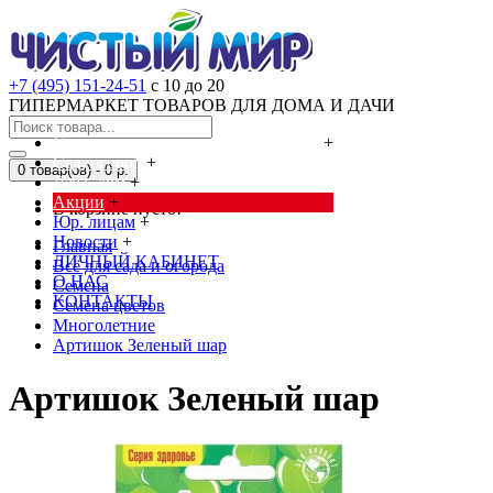
+7 (495) 151-24-51
с 10 до 20
ГИПЕРМАРКЕТ ТОВАРОВ ДЛЯ ДОМА И ДАЧИ
Cредства от насекомых и грызунов
+
Сад, огород
+
0 товар(ов) - 0 р.
Дача, дом
+
Акции
+
В корзине пусто!
Юр. лицам
+
Новости
+
Главная
ЛИЧНЫЙ КАБИНЕТ
Всё для сада и огорода
О НАС
Семена
КОНТАКТЫ
Семена цветов
Многолетние
Артишок Зеленый шар
Артишок Зеленый шар