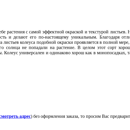
ебе растения с самой эффектной окраской и текстурой листьев.
ть и делают его по-настоящему уникальным. Благодаря отли
та листьев колеуса подобной окраски проявляется в полной мере,
го солнца не попадали на растение. В целом этот сорт хорош
 Колеус универсален и одинаково хорош как в монопосадках, так
смотреть адрес
) без оформления заказа, то просим Вас предвар