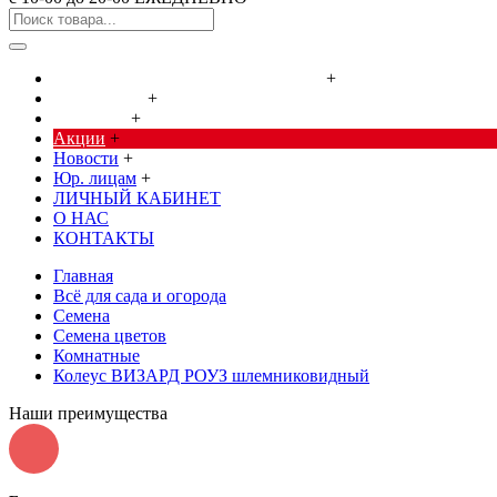
Cредства от насекомых и грызунов
+
Сад, огород
+
Дача, дом
+
Акции
+
Новости
+
Юр. лицам
+
ЛИЧНЫЙ КАБИНЕТ
О НАС
КОНТАКТЫ
Главная
Всё для сада и огорода
Семена
Семена цветов
Комнатные
Колеус ВИЗАРД РОУЗ шлемниковидный
Наши преимущества