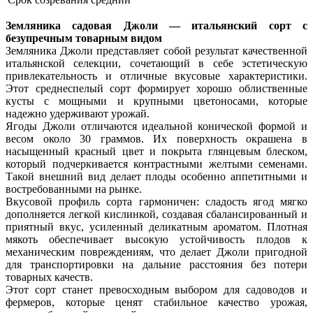
Земляника садовая Джоли — итальянский сорт с
безупречным товарным видом
Земляника Джоли представляет собой результат качественной
итальянской селекции, сочетающий в себе эстетическую
привлекательность и отличные вкусовые характеристики.
Этот среднеспелый сорт формирует хорошо облиственные
кусты с мощными и крупными цветоносами, которые
надежно удерживают урожай.
Ягоды Джоли отличаются идеальной конической формой и
весом около 30 граммов. Их поверхность окрашена в
насыщенный красный цвет и покрыта глянцевым блеском,
который подчеркивается контрастными желтыми семенами.
Такой внешний вид делает плоды особенно аппетитными и
востребованными на рынке.
Вкусовой профиль сорта гармоничен: сладость ягод мягко
дополняется легкой кислинкой, создавая сбалансированный и
приятный вкус, усиленный деликатным ароматом. Плотная
мякоть обеспечивает высокую устойчивость плодов к
механическим повреждениям, что делает Джоли пригодной
для транспортировки на дальние расстояния без потери
товарных качеств.
Этот сорт станет превосходным выбором для садоводов и
фермеров, которые ценят стабильное качество урожая,