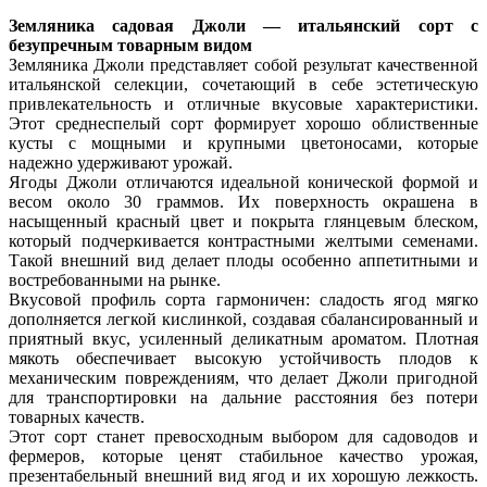
Земляника садовая Джоли — итальянский сорт с
безупречным товарным видом
Земляника Джоли представляет собой результат качественной
итальянской селекции, сочетающий в себе эстетическую
привлекательность и отличные вкусовые характеристики.
Этот среднеспелый сорт формирует хорошо облиственные
кусты с мощными и крупными цветоносами, которые
надежно удерживают урожай.
Ягоды Джоли отличаются идеальной конической формой и
весом около 30 граммов. Их поверхность окрашена в
насыщенный красный цвет и покрыта глянцевым блеском,
который подчеркивается контрастными желтыми семенами.
Такой внешний вид делает плоды особенно аппетитными и
востребованными на рынке.
Вкусовой профиль сорта гармоничен: сладость ягод мягко
дополняется легкой кислинкой, создавая сбалансированный и
приятный вкус, усиленный деликатным ароматом. Плотная
мякоть обеспечивает высокую устойчивость плодов к
механическим повреждениям, что делает Джоли пригодной
для транспортировки на дальние расстояния без потери
товарных качеств.
Этот сорт станет превосходным выбором для садоводов и
фермеров, которые ценят стабильное качество урожая,
презентабельный внешний вид ягод и их хорошую лежкость.