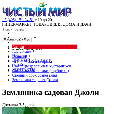
+7 (495) 151-24-51
с 10 до 20
ГИПЕРМАРКЕТ ТОВАРОВ ДЛЯ ДОМА И ДАЧИ
Cредства от насекомых и грызунов
+
Сад, огород
+
0 товар(ов) - 0 р.
Дача, дом
+
Акции
+
В корзине пусто!
Юр. лицам
+
Новости
+
Главная
ЛИЧНЫЙ КАБИНЕТ
Всё для сада и огорода
О НАС
Саженцы деревьев и кустарников
КОНТАКТЫ
Саженцы земляники (клубники)
Средний срок созревания
Земляника садовая Джоли
Земляника садовая Джоли
Доставка 3-5 дней