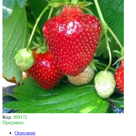
Код:
369172
Предзаказ
Описание