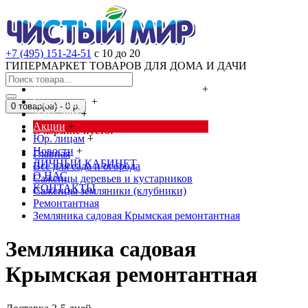
+7 (495) 151-24-51
с 10 до 20
ГИПЕРМАРКЕТ ТОВАРОВ ДЛЯ ДОМА И ДАЧИ
Cредства от насекомых и грызунов
+
Сад, огород
+
0 товар(ов) - 0 р.
Дача, дом
+
Акции
+
В корзине пусто!
Юр. лицам
+
Новости
+
Главная
ЛИЧНЫЙ КАБИНЕТ
Всё для сада и огорода
О НАС
Саженцы деревьев и кустарников
КОНТАКТЫ
Саженцы земляники (клубники)
Ремонтантная
Земляника садовая Крымская ремонтантная
Земляника садовая
Крымская ремонтантная