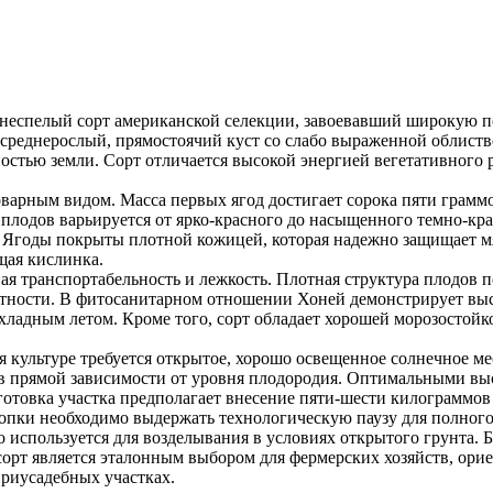
неспелый сорт американской селекции, завоевавший широкую п
среднерослый, прямостоячий куст со слабо выраженной облист
стью земли. Сорт отличается высокой энергией вегетативного р
арным видом. Масса первых ягод достигает сорока пяти граммо
 плодов варьируется от ярко-красного до насыщенного темно-кр
к. Ягоды покрыты плотной кожицей, которая надежно защищает м
щая кислинка.
ая транспортабельность и лежкость. Плотная структура плодов 
стности. В фитосанитарном отношении Хоней демонстрирует высо
ладным летом. Кроме того, сорт обладает хорошей морозостой
 культуре требуется открытое, хорошо освещенное солнечное ме
 в прямой зависимости от уровня плодородия. Оптимальными вы
дготовка участка предполагает внесение пяти-шести килограммо
опки необходимо выдержать технологическую паузу для полного 
 используется для возделывания в условиях открытого грунта.
 сорт является эталонным выбором для фермерских хозяйств, ор
приусадебных участках.