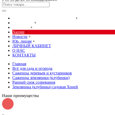
Cредства от насекомых и грызунов
+
Сад, огород
+
Дача, дом
+
Акции
+
Новости
+
Юр. лицам
+
ЛИЧНЫЙ КАБИНЕТ
О НАС
КОНТАКТЫ
Главная
Всё для сада и огорода
Саженцы деревьев и кустарников
Саженцы земляники (клубники)
Ранний срок созревания
Земляника (клубника) садовая Хоней
Наши преимущества