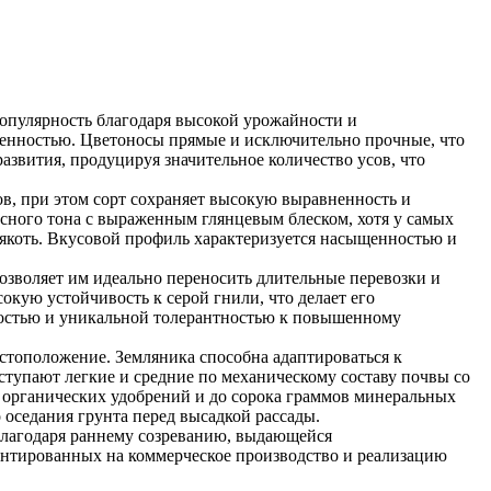
опулярность благодаря высокой урожайности и
венностью. Цветоносы прямые и исключительно прочные, что
азвития, продуцируя значительное количество усов, что
в, при этом сорт сохраняет высокую выравненность и
асного тона с выраженным глянцевым блеском, хотя у самых
якоть. Вкусовой профиль характеризуется насыщенностью и
позволяет им идеально переносить длительные перевозки и
кую устойчивость к серой гнили, что делает его
костью и уникальной толерантностью к повышенному
стоположение. Земляника способна адаптироваться к
ступают легкие и средние по механическому составу почвы со
в органических удобрений и до сорока граммов минеральных
оседания грунта перед высадкой рассады.
 Благодаря раннему созреванию, выдающейся
иентированных на коммерческое производство и реализацию