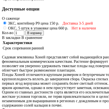
Доступные опции
О саженце
ЗКС, контейнер Р9 цена 150 р.
Доставка 3-5 дней
ОКС, 5 штук в упаковке цена 660 р.
Нет в наличии
Кол-во
В корзину
В закладки
В сравнение
Характеристики
Срок созревания
ранний
Садовая земляника Хоней представляет собой выдающийся ран
феноменальным коммерческим качествам. Растение формирует 
позволяет им уверенно удерживать тяжелые плоды над поверхно
облегчает быстрое размножение плантации.
Плоды Хоней отличаются крупным размером и безупречным тов
крупноплодность вплоть до завершения сбора. Окраска спелых
первых ягод верхушка может сохранять более светлый оттено
ярким ароматом, однако в нем присутствует заметная, освежаю
Одним из главных достоинств сорта является его исключительн
жесткие условия торговли, не теряя привлекательности и цело
незаменимым для выращивания в регионах с дождливым и прох
содержанию солей кальция в почве.