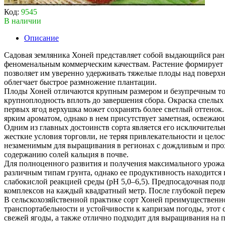
Код:
9545
В наличии
Описание
Садовая земляника Хоней представляет собой выдающийся ран
феноменальным коммерческим качествам. Растение формирует 
позволяет им уверенно удерживать тяжелые плоды над поверхно
облегчает быстрое размножение плантации.
Плоды Хоней отличаются крупным размером и безупречным тов
крупноплодность вплоть до завершения сбора. Окраска спелых
первых ягод верхушка может сохранять более светлый оттено
ярким ароматом, однако в нем присутствует заметная, освежаю
Одним из главных достоинств сорта является его исключительн
жесткие условия торговли, не теряя привлекательности и цело
незаменимым для выращивания в регионах с дождливым и прох
содержанию солей кальция в почве.
Для полноценного развития и получения максимального урожая
различным типам грунта, однако ее продуктивность находится
слабокислой реакцией среды (рН 5,0–6,5). Предпосадочная по
комплексов на каждый квадратный метр. После глубокой перек
В сельскохозяйственной практике сорт Хоней преимущественно
транспортабельности и устойчивости к капризам погоды, этот
свежей ягоды, а также отлично подходит для выращивания на 