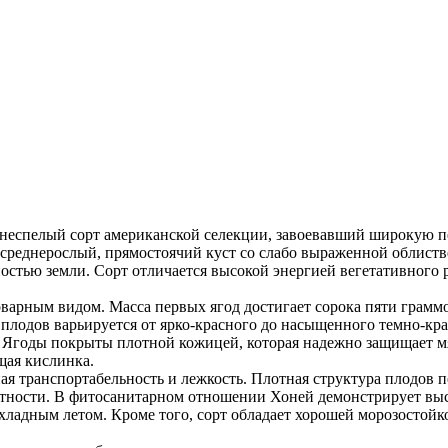
неспелый сорт американской селекции, завоевавший широкую п
среднерослый, прямостоячий куст со слабо выраженной облист
стью земли. Сорт отличается высокой энергией вегетативного р
арным видом. Масса первых ягод достигает сорока пяти граммо
 плодов варьируется от ярко-красного до насыщенного темно-кр
к. Ягоды покрыты плотной кожицей, которая надежно защищает м
щая кислинка.
ая транспортабельность и лежкость. Плотная структура плодов 
стности. В фитосанитарном отношении Хоней демонстрирует высо
ладным летом. Кроме того, сорт обладает хорошей морозостой