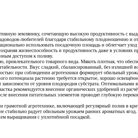
ективную землянику, сочетающую высокую продуктивность с выд
 садоводов-любителей благодаря стабильному плодоношению и о
рационально использовать посадочную площадь и облегчает ухо
сохраняя жизнеспособность и продуктивность даже в условиях пр
нным доступом к поливу.
, привлекательного товарного вида. Мякоть плотная, что обесп
ентабельности. Вкус сладкий, сбалансированный, без излишней в
вностью: при соблюдении агротехники формирует обильный урожа
ого потенциала растению требуется открытое, хорошо освещённо
й зависимости от уровня плодородия субстрата. Оптимальными 
частка рекомендуется внесение органических удобрений из расчё
сле внесения питательных элементов проводят глубокую переко
ри грамотной агротехнике, включающей регулярный полив в кри
е стабильно радует обильным урожаем ранних ароматных ягод. 
хем выращивания с уплотнённой посадкой.