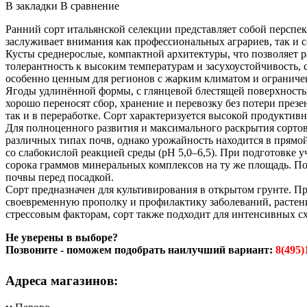
В закладки
В сравнение
Ранний сорт итальянской селекции представляет собой персп
заслуживает внимания как профессиональных аграриев, так и
Кусты среднерослые, компактной архитектуры, что позволяет 
толерантность к высоким температурам и засухоустойчивость, 
особенно ценным для регионов с жарким климатом и ограниче
Ягоды удлинённой формы, с глянцевой блестящей поверхностью
хорошо переносят сбор, хранение и перевозку без потери през
так и в переработке. Сорт характеризуется высокой продукти
Для полноценного развития и максимального раскрытия сортов
различных типах почв, однако урожайность находится в прямо
со слабокислой реакцией среды (рН 5,0–6,5). При подготовке у
сорока граммов минеральных комплексов на ту же площадь. По
почвы перед посадкой.
Сорт предназначен для культивирования в открытом грунте. П
своевременную прополку и профилактику заболеваний, растени
стрессовым факторам, сорт также подходит для интенсивных с
Не уверены в выборе?
Позвоните - поможем подобрать наилучший вариант:
8(495)
Адреса магазинов: