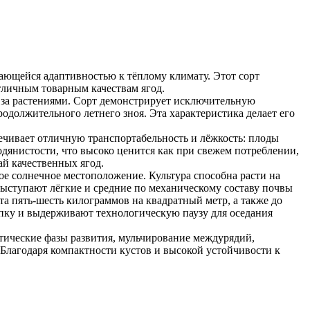
ающейся адаптивностью к тёплому климату. Этот сорт
тличным товарным качествам ягод.
д за растениями. Сорт демонстрирует исключительную
одолжительного летнего зноя. Эта характеристика делает его
ечивает отличную транспортабельность и лёжкость: плоды
одянистости, что высоко ценится как при свежем потреблении,
й качественных ягод.
е солнечное местоположение. Культура способна расти на
выступают лёгкие и средние по механическому составу почвы
та пять-шесть килограммов на квадратный метр, а также до
пку и выдерживают технологическую паузу для оседания
тические фазы развития, мульчирование междурядий,
Благодаря компактности кустов и высокой устойчивости к