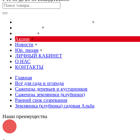
Cредства от насекомых и грызунов
+
Сад, огород
+
Дача, дом
+
Акции
+
Новости
+
Юр. лицам
+
ЛИЧНЫЙ КАБИНЕТ
О НАС
КОНТАКТЫ
Главная
Всё для сада и огорода
Саженцы деревьев и кустарников
Саженцы земляники (клубники)
Ранний срок созревания
Земляника (клубника) садовая Альба
Наши преимущества