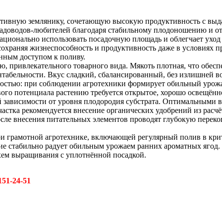
ективную землянику, сочетающую высокую продуктивность с выд
 садоводов-любителей благодаря стабильному плодоношению и о
рационально использовать посадочную площадь и облегчает ухо
сохраняя жизнеспособность и продуктивность даже в условиях пр
нным доступом к поливу.
, привлекательного товарного вида. Мякоть плотная, что обесп
ентабельности. Вкус сладкий, сбалансированный, без излишней в
вностью: при соблюдении агротехники формирует обильный урожа
ого потенциала растению требуется открытое, хорошо освещённо
й зависимости от уровня плодородия субстрата. Оптимальными 
частка рекомендуется внесение органических удобрений из расчё
сле внесения питательных элементов проводят глубокую переко
ри грамотной агротехнике, включающей регулярный полив в кри
е стабильно радует обильным урожаем ранних ароматных ягод. 
хем выращивания с уплотнённой посадкой.
151-24-51