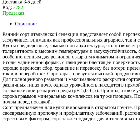
Доставка 3-5 дней
Код:
3782
Предзаказ
Описание
Ранний сорт итальянской селекции представляет собой персп
заслуживает внимания как профессиональных аграриев, так и
Кусты среднерослые, компактной архитектуры, что позволяет 
толерантность к высоким температурам и засухоустойчивость, 
особенно ценным для регионов с жарким климатом и ограниче
Ягоды удлинённой формы, с глянцевой блестящей поверхностью
хорошо переносят сбор, хранение и перевозку без потери през
так и в переработке. Сорт характеризуется высокой продукти
Для полноценного развития и максимального раскрытия сортов
различных типах почв, однако урожайность находится в прямо
со слабокислой реакцией среды (рН 5,0–6,5). При подготовке у
сорока граммов минеральных комплексов на ту же площадь. По
почвы перед посадкой.
Сорт предназначен для культивирования в открытом грунте. П
своевременную прополку и профилактику заболеваний, растени
стрессовым факторам, сорт также подходит для интенсивных с