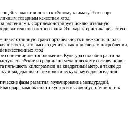
ающейся адаптивностью к тёплому климату. Этот сорт
тличным товарным качествам ягод.
д за растениями. Сорт демонстрирует исключительную
одолжительного летнего зноя. Эта характеристика делает его
ечивает отличную транспортабельность и лёжкость: плоды
одянистости, что высоко ценится как при свежем потреблении,
й качественных ягод.
е солнечное местоположение. Культура способна расти на
выступают лёгкие и средние по механическому составу почвы
та пять-шесть килограммов на квадратный метр, а также до
пку и выдерживают технологическую паузу для оседания
тические фазы развития, мульчирование междурядий,
Благодаря компактности кустов и высокой устойчивости к