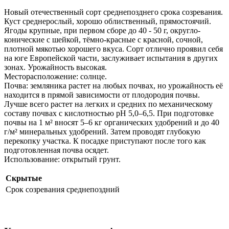
Новый отечественный сорт среднепозднего срока созревания.
Куст среднерослый, хорошо облиственный, прямостоячий.
Ягоды крупные, при первом сборе до 40 - 50 г, округло-
конические с шейкой, тёмно-красные с красной, сочной,
плотной мякотью хорошего вкуса. Сорт отлично проявил себя
на юге Европейской части, заслуживает испытания в других
зонах. Урожайность высокая.
Месторасположение: солнце.
Почва: земляника растет на любых почвах, но урожайность её
находится в прямой зависимости от плодородия почвы.
Лучше всего растет на легких и средних по механическому
составу почвах с кислотностью рН 5,0–6,5. При подготовке
почвы на 1 м² вносят 5–6 кг органических удобрений и до 40
г/м² минеральных удобрений. Затем проводят глубокую
перекопку участка. К посадке приступают после того как
подготовленная почва осядет.
Использование: открытый грунт.
Скрытые
Срок созревания
среднепоздний