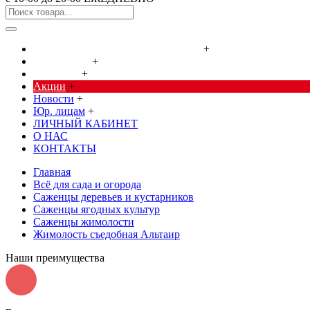
Cредства от насекомых и грызунов
+
Сад, огород
+
Дача, дом
+
Акции
+
Новости
+
Юр. лицам
+
ЛИЧНЫЙ КАБИНЕТ
О НАС
КОНТАКТЫ
Главная
Всё для сада и огорода
Саженцы деревьев и кустарников
Саженцы ягодных культур
Саженцы жимолости
Жимолость съедобная Альтаир
Наши преимущества