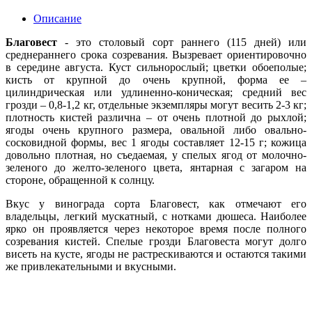
Описание
Благовест
- это столовый сорт раннего (115 дней) или
среднераннего срока созревания. Вызревает ориентировочно
в середине августа. Куст сильнорослый; цветки обоеполые;
кисть от крупной до очень крупной, форма ее –
цилиндрическая или удлиненно-коническая; средний вес
грозди – 0,8-1,2 кг, отдельные экземпляры могут весить 2-3 кг;
плотность кистей различна – от очень плотной до рыхлой;
ягоды очень крупного размера, овальной либо овально-
сосковидной формы, вес 1 ягоды составляет 12-15 г; кожица
довольно плотная, но съедаемая, у спелых ягод от молочно-
зеленого до желто-зеленого цвета, янтарная с загаром на
стороне, обращенной к солнцу.
Вкус у винограда сорта Благовест, как отмечают его
владельцы, легкий мускатный, с нотками дюшеса. Наиболее
ярко он проявляется через некоторое время после полного
созревания кистей. Спелые грозди Благовеста могут долго
висеть на кусте, ягоды не растрескиваются и остаются такими
же привлекательными и вкусными.