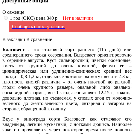
Доступные опции
О саженце
1 год (ОКС) цена 340 р.
Нет в наличии
Сообщить о поступлении
В закладки
В сравнение
Благовест
- это столовый сорт раннего (115 дней) или
среднераннего срока созревания. Вызревает ориентировочно
в середине августа. Куст сильнорослый; цветки обоеполые;
кисть от крупной до очень крупной, форма ее –
цилиндрическая или удлиненно-коническая; средний вес
грозди – 0,8-1,2 кг, отдельные экземпляры могут весить 2-3 кг;
плотность кистей различна – от очень плотной до рыхлой;
ягоды очень крупного размера, овальной либо овально-
сосковидной формы, вес 1 ягоды составляет 12-15 г; кожица
довольно плотная, но съедаемая, у спелых ягод от молочно-
зеленого до желто-зеленого цвета, янтарная с загаром на
стороне, обращенной к солнцу.
Вкус у винограда сорта Благовест, как отмечают его
владельцы, легкий мускатный, с нотками дюшеса. Наиболее
ярко он проявляется через некоторое время после полного