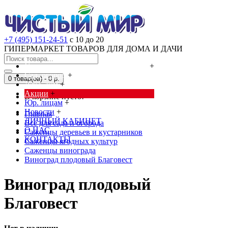
+7 (495) 151-24-51
с 10 до 20
ГИПЕРМАРКЕТ ТОВАРОВ ДЛЯ ДОМА И ДАЧИ
Cредства от насекомых и грызунов
+
Сад, огород
+
0 товар(ов) - 0 р.
Дача, дом
+
Акции
+
В корзине пусто!
Юр. лицам
+
Новости
+
Главная
ЛИЧНЫЙ КАБИНЕТ
Всё для сада и огорода
О НАС
Саженцы деревьев и кустарников
КОНТАКТЫ
Саженцы ягодных культур
Саженцы винограда
Виноград плодовый Благовест
Виноград плодовый
Благовест