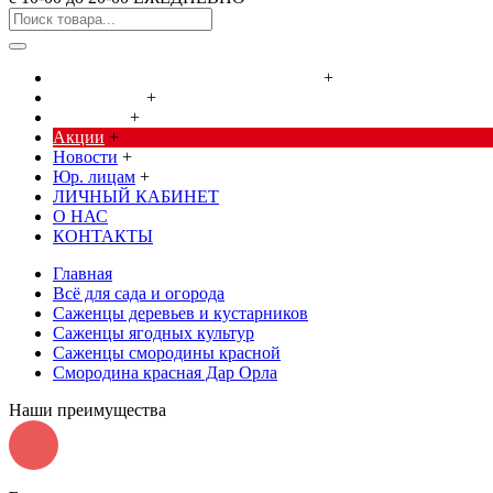
Cредства от насекомых и грызунов
+
Сад, огород
+
Дача, дом
+
Акции
+
Новости
+
Юр. лицам
+
ЛИЧНЫЙ КАБИНЕТ
О НАС
КОНТАКТЫ
Главная
Всё для сада и огорода
Саженцы деревьев и кустарников
Саженцы ягодных культур
Саженцы смородины красной
Смородина красная Дар Орла
Наши преимущества