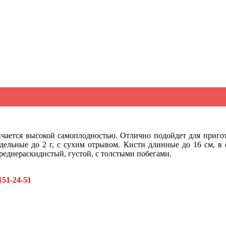
личается высокой самоплодностью. Отлично подойдет для приг
тдельные до 2 г, с сухим отрывом. Кисти длинные до 16 см, в
среднераскидистый, густой, с толстыми побегами.
151-24-51