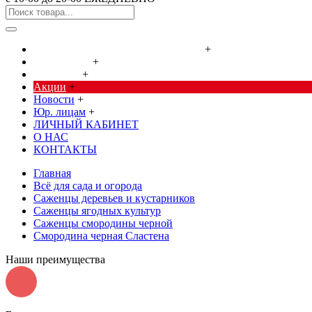
Cредства от насекомых и грызунов
+
Сад, огород
+
Дача, дом
+
Акции
+
Новости
+
Юр. лицам
+
ЛИЧНЫЙ КАБИНЕТ
О НАС
КОНТАКТЫ
Главная
Всё для сада и огорода
Саженцы деревьев и кустарников
Саженцы ягодных культур
Саженцы смородины черной
Смородина черная Сластена
Наши преимущества