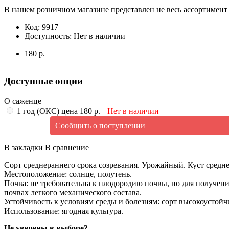
В нашем розничном магазине представлен не весь ассортимент 
Код:
9917
Доступность:
Нет в наличии
180 р.
Доступные опции
О саженце
1 год (ОКС) цена 180 р.
Нет в наличии
Сообщить о поступлении
В закладки
В сравнение
Сорт среднераннего срока созревания. Урожайный. Куст средне
Местоположение: солнце, полутень.
Почва: не требовательна к плодородию почвы, но для получе
почвах легкого механического состава.
Устойчивость к условиям среды и болезням: сорт высокоустойч
Использование: ягодная культура.
Не уверены в выборе?