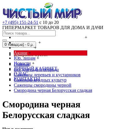
+7 (495) 151-24-51
с 10 до 20
ГИПЕРМАРКЕТ ТОВАРОВ ДЛЯ ДОМА И ДАЧИ
Cредства от насекомых и грызунов
+
Сад, огород
+
0 товар(ов) - 0 р.
Дача, дом
+
Акции
+
В корзине пусто!
Юр. лицам
+
Новости
+
Главная
ЛИЧНЫЙ КАБИНЕТ
Всё для сада и огорода
О НАС
Саженцы деревьев и кустарников
КОНТАКТЫ
Саженцы ягодных культур
Саженцы смородины черной
Смородина черная Белорусская сладкая
Смородина черная
Белорусская сладкая