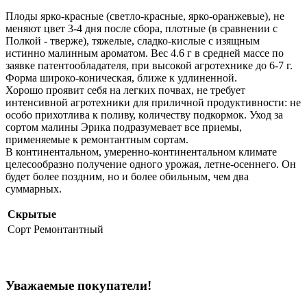
Плоды ярко-красные (светло-красные, ярко-оранжевые), не
меняют цвет 3-4 дня после сбора, плотные (в сравнении с
Полкой - тверже), тяжелые, сладко-кислые с изящным
истинно малинным ароматом. Вес 4.6 г в средней массе по
заявке патентообладателя, при высокой агротехнике до 6-7 г.
Форма широко-коническая, ближе к удлиненной.
Хорошо проявит себя на легких почвах, не требует
интенсивной агротехники для приличной продуктивности: не
особо прихотлива к поливу, количеству подкормок. Уход за
сортом малины Эрика подразумевает все приемы,
применяемые к ремонтантным сортам.
В континентальном, умеренно-континентальном климате
целесообразно получение одного урожая, летне-осеннего. Он
будет более поздним, но и более обильным, чем два
суммарных.
Скрытые
Сорт
Ремонтантный
Уважаемые покупатели!