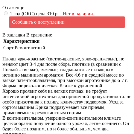
О саженце
1 год (ОКС) цена 310 р.
Нет в наличии
Сообщить о поступлении
В закладки
В сравнение
Характеристики
Сорт
Ремонтантный
Плоды ярко-красные (светло-красные, ярко-оранжевые), не
меняют цвет 3-4 дня после сбора, плотные (в сравнении с
Полкой - тверже), тяжелые, сладко-кислые с изящным
истинно малинным ароматом. Вес 4.6 г в средней массе по
заявке патентообладателя, при высокой агротехнике до 6-7 г.
Форма широко-коническая, ближе к удлиненной.
Хорошо проявит себя на легких почвах, не требует
интенсивной агротехники для приличной продуктивности: не
особо прихотлива к поливу, количеству подкормок. Уход за
сортом малины Эрика подразумевает все приемы,
применяемые к ремонтантным сортам.
В континентальном, умеренно-континентальном климате
целесообразно получение одного урожая, летне-осеннего. Он
будет более поздним, но и более обильным, чем два