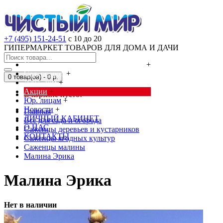
+7 (495) 151-24-51
с 10 до 20
ГИПЕРМАРКЕТ ТОВАРОВ ДЛЯ ДОМА И ДАЧИ
Cредства от насекомых и грызунов
+
Сад, огород
+
0 товар(ов) - 0 р.
Дача, дом
+
Акции
+
В корзине пусто!
Юр. лицам
+
Новости
+
Главная
ЛИЧНЫЙ КАБИНЕТ
Всё для сада и огорода
О НАС
Саженцы деревьев и кустарников
КОНТАКТЫ
Саженцы ягодных культур
Саженцы малины
Малина Эрика
Малина Эрика
Нет в наличии