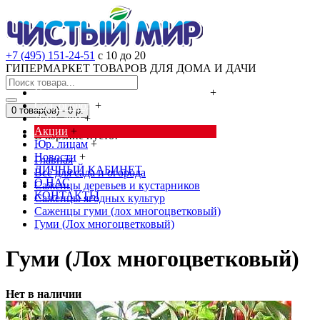
+7 (495) 151-24-51
с 10 до 20
ГИПЕРМАРКЕТ ТОВАРОВ ДЛЯ ДОМА И ДАЧИ
Cредства от насекомых и грызунов
+
Сад, огород
+
0 товар(ов) - 0 р.
Дача, дом
+
Акции
+
В корзине пусто!
Юр. лицам
+
Новости
+
Главная
ЛИЧНЫЙ КАБИНЕТ
Всё для сада и огорода
О НАС
Саженцы деревьев и кустарников
КОНТАКТЫ
Саженцы ягодных культур
Саженцы гуми (лох многоцветковый)
Гуми (Лох многоцветковый)
Гуми (Лох многоцветковый)
Нет в наличии