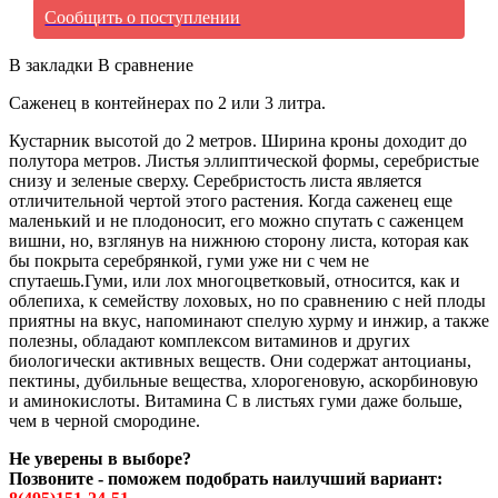
Сообщить о поступлении
В закладки
В сравнение
Саженец в контейнерах по 2 или 3 литра.
Кустарник высотой до 2 метров. Ширина кроны доходит до
полутора метров. Листья эллиптической формы, серебристые
снизу и зеленые сверху. Серебристость листа является
отличительной чертой этого растения. Когда саженец еще
маленький и не плодоносит, его можно спутать с саженцем
вишни, но, взглянув на нижнюю сторону листа, которая как
бы покрыта серебрянкой, гуми уже ни с чем не
спутаешь.Гуми, или лох многоцветковый, относится, как и
облепиха, к семейству лоховых, но по сравнению с ней плоды
приятны на вкус, напоминают спелую хурму и инжир, а также
полезны, обладают комплексом витаминов и других
биологически активных веществ. Они содержат антоцианы,
пектины, дубильные вещества, хлорогеновую, аскорбиновую
и аминокислоты. Витамина С в листьях гуми даже больше,
чем в черной смородине.
Не уверены в выборе?
Позвоните - поможем подобрать наилучший вариант: