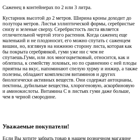
Саженец в контейнерах по 2 или 3 литра.
Кустарник высотой до 2 метров. Ширина кроны доходит до
полутора метров. Листья эллиптической формы, серебристые
снизу и зеленые сверху. Серебристость листа является
отличительной чертой этого растения. Когда саженец еще
маленький и не плодоносит, его можно спутать с саженцем
вишни, но, взглянув на нижнюю сторону листа, которая как
бы покрыта серебрянкой, гуми уже ни с чем не
спутаешь.Гуми, или лох многоцветковый, относится, как и
облепиха, к семейству лоховых, но по сравнению с ней плоды
приятны на вкус, напоминают спелую хурму и инжир, а также
полезны, обладают комплексом витаминов и других
биологически активных веществ. Они содержат антоцианы,
пектины, дубильные вещества, хлорогеновую, аскорбиновую
и аминокислоты. Витамина С в листьях гуми даже больше,
чем в черной смородине.
Уважаемые покупатели!
Если Вы хотите забрать товар в нашем розничном магазине