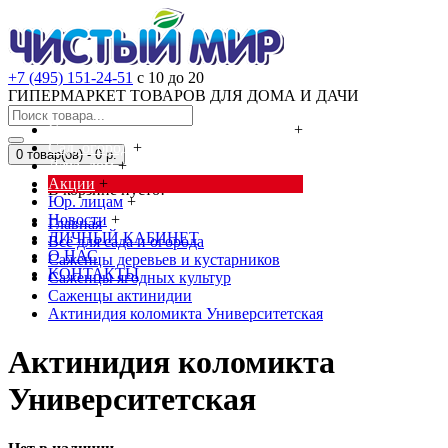
+7 (495) 151-24-51
с 10 до 20
ГИПЕРМАРКЕТ ТОВАРОВ ДЛЯ ДОМА И ДАЧИ
Cредства от насекомых и грызунов
+
Сад, огород
+
0 товар(ов) - 0 р.
Дача, дом
+
Акции
+
В корзине пусто!
Юр. лицам
+
Новости
+
Главная
ЛИЧНЫЙ КАБИНЕТ
Всё для сада и огорода
О НАС
Саженцы деревьев и кустарников
КОНТАКТЫ
Саженцы ягодных культур
Саженцы актинидии
Актинидия коломикта Университетская
Актинидия коломикта
Университетская