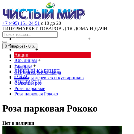
+7 (495) 151-24-51
с 10 до 20
ГИПЕРМАРКЕТ ТОВАРОВ ДЛЯ ДОМА И ДАЧИ
Cредства от насекомых и грызунов
+
Сад, огород
+
0 товар(ов) - 0 р.
Дача, дом
+
Акции
+
В корзине пусто!
Юр. лицам
+
Новости
+
Главная
ЛИЧНЫЙ КАБИНЕТ
Всё для сада и огорода
О НАС
Саженцы деревьев и кустарников
КОНТАКТЫ
Саженцы роз
Розы парковые
Роза парковая Рококо
Роза парковая Рококо
Нет в наличии