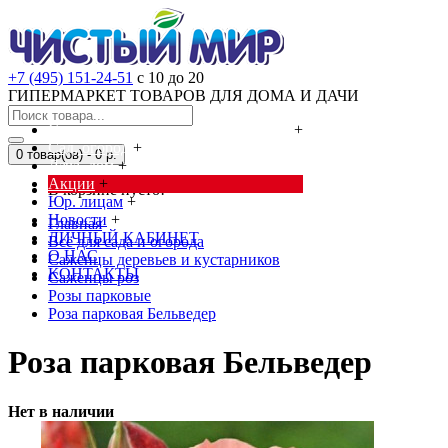
+7 (495) 151-24-51
с 10 до 20
ГИПЕРМАРКЕТ ТОВАРОВ ДЛЯ ДОМА И ДАЧИ
Cредства от насекомых и грызунов
+
Сад, огород
+
0 товар(ов) - 0 р.
Дача, дом
+
Акции
+
В корзине пусто!
Юр. лицам
+
Новости
+
Главная
ЛИЧНЫЙ КАБИНЕТ
Всё для сада и огорода
О НАС
Саженцы деревьев и кустарников
КОНТАКТЫ
Саженцы роз
Розы парковые
Роза парковая Бельведер
Роза парковая Бельведер
Нет в наличии