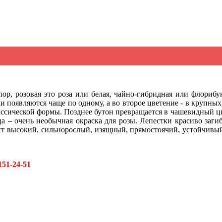
ор, розовая это роза или белая, чайно-гибридная или флорибу
ки появляются чаще по одному, а во второе цветение - в крупн
лассической формы. Позднее бутон превращается в чашевидный ц
ца – очень необычная окраска для розы. Лепестки красиво заги
ст высокий, сильнорослый, изящный, прямостоячий, устойчивый
151-24-51