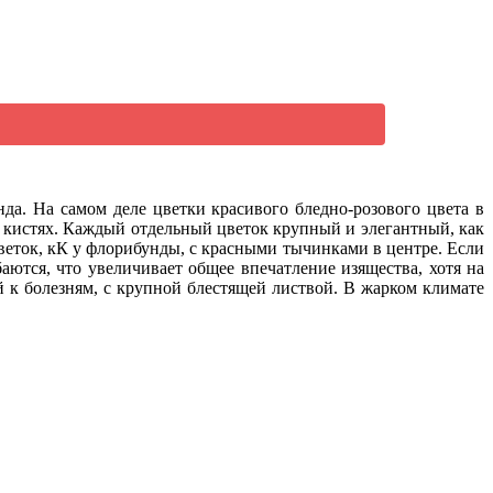
нда. На самом деле цветки красивого бледно-розового цвета в
ых кистях. Каждый отдельный цветок крупный и элегантный, как
веток, кК у флорибунды, с красными тычинками в центре. Если
баются, что увеличивает общее впечатление изящества, хотя на
 к болезням, с крупной блестящей листвой. В жарком климате