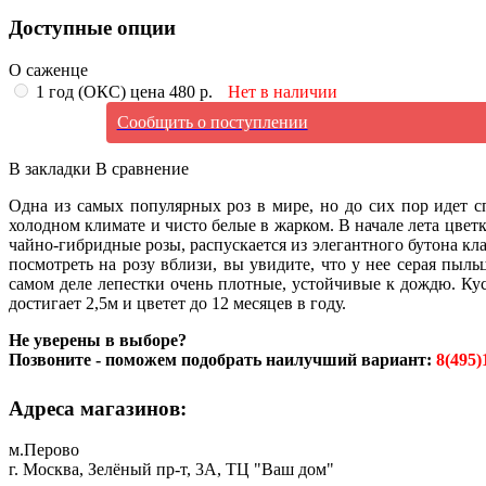
Доступные опции
О саженце
1 год (ОКС) цена 480 р.
Нет в наличии
Сообщить о поступлении
В закладки
В сравнение
Одна из самых популярных роз в мире, но до сих пор идет сп
холодном климате и чисто белые в жарком. В начале лета цвет
чайно-гибридные розы, распускается из элегантного бутона к
посмотреть на розу вблизи, вы увидите, что у нее серая пыль
самом деле лепестки очень плотные, устойчивые к дождю. Ку
достигает 2,5м и цветет до 12 месяцев в году.
Не уверены в выборе?
Позвоните - поможем подобрать наилучший вариант:
8(495)
Адреса магазинов:
м.Перово
г. Москва, Зелёный пр-т, 3А, ТЦ "Ваш дом"