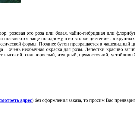
ор, розовая это роза или белая, чайно-гибридная или флорибу
ки появляются чаще по одному, а во второе цветение - в крупн
лассической формы. Позднее бутон превращается в чашевидный ц
ца – очень необычная окраска для розы. Лепестки красиво заги
ст высокий, сильнорослый, изящный, прямостоячий, устойчивый
смотреть адрес
) без оформления заказа, то просим Вас предвар