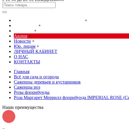
Cредства от насекомых и грызунов
+
Сад, огород
+
Дача, дом
+
Акции
+
Новости
+
Юр. лицам
+
ЛИЧНЫЙ КАБИНЕТ
О НАС
КОНТАКТЫ
Главная
Всё для сада и огорода
Саженцы деревьев и кустарников
Саженцы роз
Розы флорибунды
Роза Маргарет Меррилл флорибунда IMPERIAL ROSE (Се
Наши преимущества