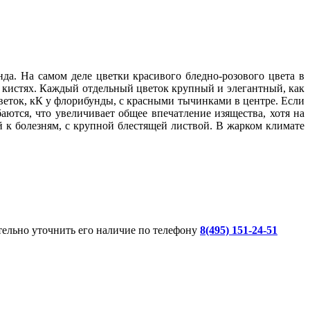
нда. На самом деле цветки красивого бледно-розового цвета в
ых кистях. Каждый отдельный цветок крупный и элегантный, как
веток, кК у флорибунды, с красными тычинками в центре. Если
баются, что увеличивает общее впечатление изящества, хотя на
 к болезням, с крупной блестящей листвой. В жарком климате
ительно уточнить его наличие по телефону
8(495) 151-24-51