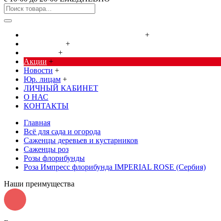
Cредства от насекомых и грызунов
+
Сад, огород
+
Дача, дом
+
Акции
+
Новости
+
Юр. лицам
+
ЛИЧНЫЙ КАБИНЕТ
О НАС
КОНТАКТЫ
Главная
Всё для сада и огорода
Саженцы деревьев и кустарников
Саженцы роз
Розы флорибунды
Роза Импресс флорибунда IMPERIAL ROSE (Сербия)
Наши преимущества