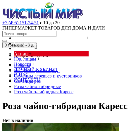
+7 (495) 151-24-51
с 10 до 20
ГИПЕРМАРКЕТ ТОВАРОВ ДЛЯ ДОМА И ДАЧИ
Cредства от насекомых и грызунов
+
Сад, огород
+
0 товар(ов) - 0 р.
Дача, дом
+
Акции
+
В корзине пусто!
Юр. лицам
+
Новости
+
Главная
ЛИЧНЫЙ КАБИНЕТ
Всё для сада и огорода
О НАС
Саженцы деревьев и кустарников
КОНТАКТЫ
Саженцы роз
Розы чайно-гибридные
Роза чайно-гибридная Каресс
Роза чайно-гибридная Каресс
Нет в наличии