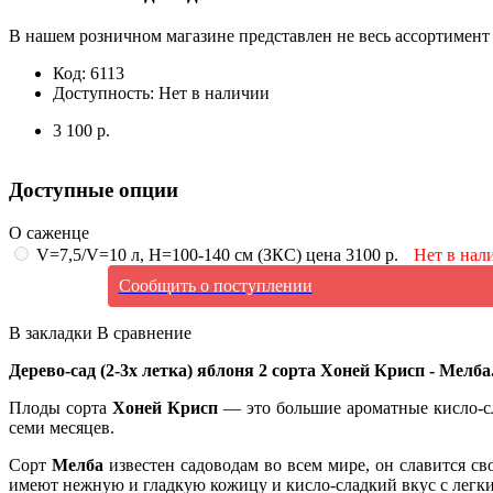
В нашем розничном магазине представлен не весь ассортимент 
Код:
6113
Доступность:
Нет в наличии
3 100 р.
Доступные опции
О саженце
V=7,5/V=10 л, H=100-140 см (ЗКС) цена 3100 р.
Нет в нал
Сообщить о поступлении
В закладки
В сравнение
Дерево-сад (2-3х летка) яблоня 2 сорта Хоней Крисп - Мелба
Плоды сорта
Хоней Крисп
— это большие ароматные кисло-сл
семи месяцев.
Сорт
Мелба
известен садоводам во всем мире, он славится с
имеют нежную и гладкую кожицу и кисло-сладкий вкус с легки