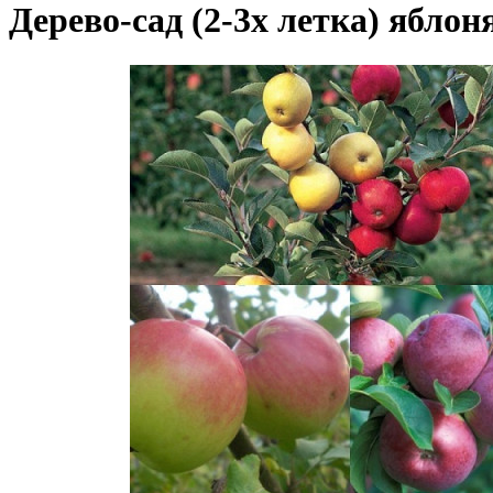
Дерево-сад (2-3х летка) яблон