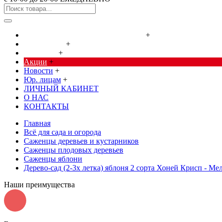
Cредства от насекомых и грызунов
+
Сад, огород
+
Дача, дом
+
Акции
+
Новости
+
Юр. лицам
+
ЛИЧНЫЙ КАБИНЕТ
О НАС
КОНТАКТЫ
Главная
Всё для сада и огорода
Саженцы деревьев и кустарников
Саженцы плодовых деревьев
Саженцы яблони
Дерево-сад (2-3х летка) яблоня 2 сорта Хоней Крисп - Ме
Наши преимущества