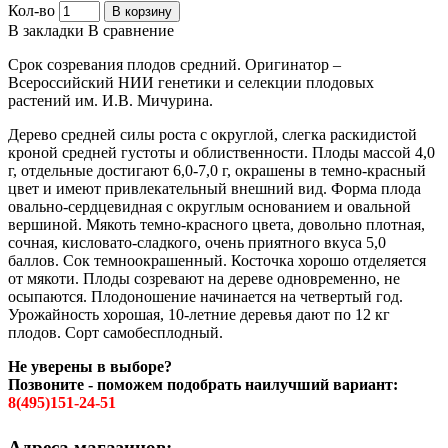
Кол-во
В корзину
В закладки
В сравнение
Срок созревания плодов средний. Оригинатор –
Всероссийский НИИ генетики и селекции плодовых
растений им. И.В. Мичурина.
Дерево средней силы роста с округлой, слегка раскидистой
кроной средней густоты и облиственности. Плоды массой 4,0
г, отдельные достигают 6,0-7,0 г, окрашены в темно-красный
цвет и имеют привлекательный внешний вид. Форма плода
овально-сердцевидная с округлым основанием и овальной
вершиной. Мякоть темно-красного цвета, довольно плотная,
сочная, кисловато-сладкого, очень приятного вкуса 5,0
баллов. Сок темноокрашенный. Косточка хорошо отделяется
от мякоти. Плоды созревают на дереве одновременно, не
осыпаются. Плодоношение начинается на четвертый год.
Урожайность хорошая, 10-летние деревья дают по 12 кг
плодов. Сорт самобесплодный.
Не уверены в выборе?
Позвоните - поможем подобрать наилучший вариант:
8(495)151-24-51
Адреса магазинов: