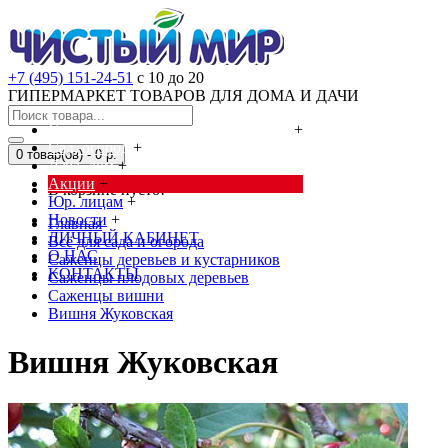
+7 (495) 151-24-51
с 10 до 20
ГИПЕРМАРКЕТ ТОВАРОВ ДЛЯ ДОМА И ДАЧИ
Cредства от насекомых и грызунов
+
Сад, огород
+
0 товар(ов) - 0 р.
Дача, дом
+
Акции
+
В корзине пусто!
Юр. лицам
+
Новости
+
Главная
ЛИЧНЫЙ КАБИНЕТ
Всё для сада и огорода
О НАС
Саженцы деревьев и кустарников
КОНТАКТЫ
Саженцы плодовых деревьев
Саженцы вишни
Вишня Жуковская
Вишня Жуковская