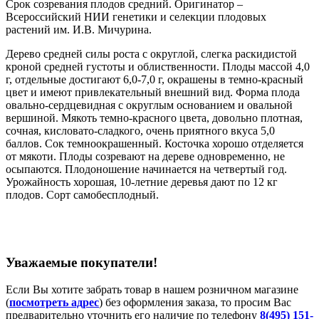
Срок созревания плодов средний. Оригинатор –
Всероссийский НИИ генетики и селекции плодовых
растений им. И.В. Мичурина.
Дерево средней силы роста с округлой, слегка раскидистой
кроной средней густоты и облиственности. Плоды массой 4,0
г, отдельные достигают 6,0-7,0 г, окрашены в темно-красный
цвет и имеют привлекательный внешний вид. Форма плода
овально-сердцевидная с округлым основанием и овальной
вершиной. Мякоть темно-красного цвета, довольно плотная,
сочная, кисловато-сладкого, очень приятного вкуса 5,0
баллов. Сок темноокрашенный. Косточка хорошо отделяется
от мякоти. Плоды созревают на дереве одновременно, не
осыпаются. Плодоношение начинается на четвертый год.
Урожайность хорошая, 10-летние деревья дают по 12 кг
плодов. Сорт самобесплодный.
Уважаемые покупатели!
Если Вы хотите забрать товар в нашем розничном магазине
(
посмотреть адрес
) без оформления заказа, то просим Вас
предварительно уточнить его наличие по телефону
8(495) 151-