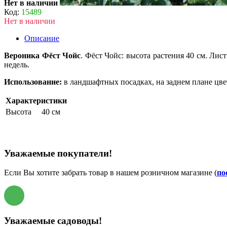
Нет в наличии
Код:
15489
Нет в наличии
Описание
Вероника Фёст Чойс
. Фёст Чойс: высота растения 40 см. Лис
недель.
Использование:
в ландшафтных посадках, на заднем плане цве
Характеристики
Высота
40 см
Уважаемые покупатели!
Если Вы хотите забрать товар в нашем розничном магазине (
по
Уважаемые садоводы!