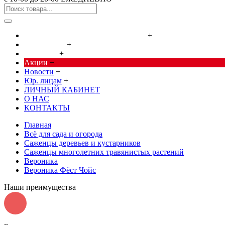
Cредства от насекомых и грызунов
+
Сад, огород
+
Дача, дом
+
Акции
+
Новости
+
Юр. лицам
+
ЛИЧНЫЙ КАБИНЕТ
О НАС
КОНТАКТЫ
Главная
Всё для сада и огорода
Саженцы деревьев и кустарников
Саженцы многолетних травянистых растений
Вероника
Вероника Фёст Чойс
Наши преимущества