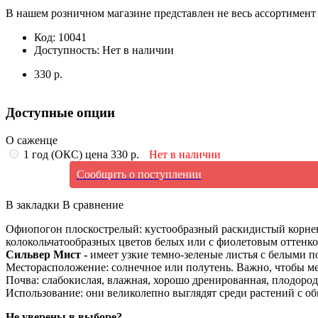
В нашем розничном магазине представлен не весь ассортимент 
Код:
10041
Доступность:
Нет в наличии
330 р.
Доступные опции
О саженце
1 год (ОКС) цена 330 р.
Нет в наличии
Сообщить о поступлении
В закладки
В сравнение
Офиопогон плоскострелый: кустообразный раскидистый корнев
колокольчатообразных цветов белых или с фиолетовым оттенко
Сильвер Мист -
имеет узкие темно-зеленые листья с белыми п
Месторасположение: солнечное или полутень. Важно, чтобы ме
Почва: слабокислая, влажная, хорошо дренированная, плодород
Использование: они великолепно выглядят среди растений с о
Не уверены в выборе?