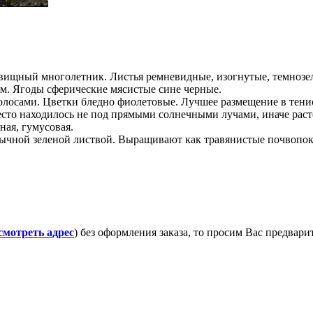
ищный многолетник. Листья ремневидные, изогнутые, темнозеле
м. Ягоды сферические мясистые сине черные.
олосами. Цветки бледно фиолетовые. Лучшее размещение в тенис
сто находилось не под прямыми солнечными лучами, иначе раст
ная, гумусовая.
бычной зеленой листвой. Выращивают как травянистые почвопок
смотреть адрес
) без оформления заказа, то просим Вас предвар