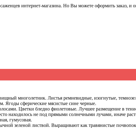
саженцев интернет-магазина. Но Вы можете оформить заказ, и он
ищный многолетник. Листья ремневидные, изогнутые, темнозеле
м. Ягоды сферические мясистые сине черные.
олосами. Цветки бледно фиолетовые. Лучшее размещение в тенис
сто находилось не под прямыми солнечными лучами, иначе раст
ная, гумусовая.
бычной зеленой листвой. Выращивают как травянистые почвопок