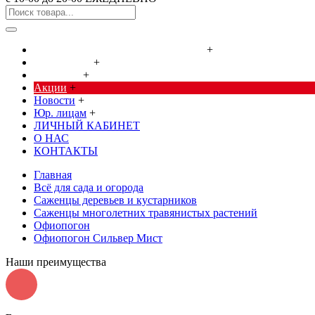
Cредства от насекомых и грызунов
+
Сад, огород
+
Дача, дом
+
Акции
+
Новости
+
Юр. лицам
+
ЛИЧНЫЙ КАБИНЕТ
О НАС
КОНТАКТЫ
Главная
Всё для сада и огорода
Саженцы деревьев и кустарников
Саженцы многолетних травянистых растений
Офиопогон
Офиопогон Сильвер Мист
Наши преимущества