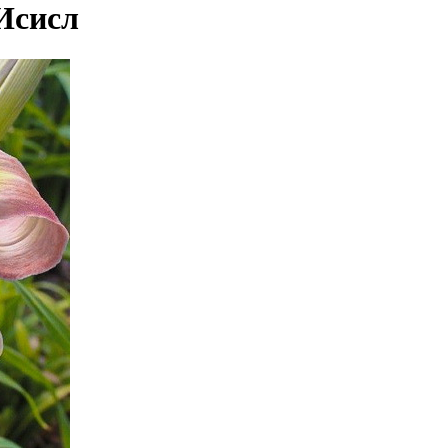
Исисл