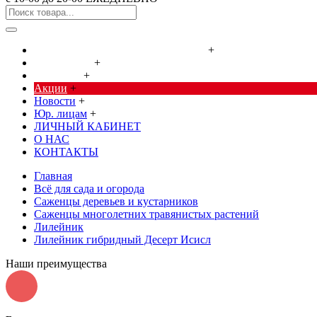
Cредства от насекомых и грызунов
+
Сад, огород
+
Дача, дом
+
Акции
+
Новости
+
Юр. лицам
+
ЛИЧНЫЙ КАБИНЕТ
О НАС
КОНТАКТЫ
Главная
Всё для сада и огорода
Саженцы деревьев и кустарников
Саженцы многолетних травянистых растений
Лилейник
Лилейник гибридный Десерт Исисл
Наши преимущества