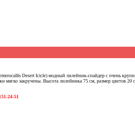
erocallis Desert Icicle) модный лилейник-спайдер с очень кру
и мягко закручены. Высота лилейника 75 см, размер цветов 20 
151-24-51