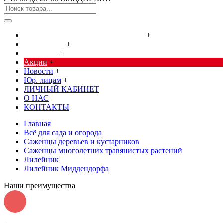
Cредства от насекомых и грызунов
+
Сад, огород
+
Дача, дом
+
Акции
+
Новости
+
Юр. лицам
+
ЛИЧНЫЙ КАБИНЕТ
О НАС
КОНТАКТЫ
Главная
Всё для сада и огорода
Саженцы деревьев и кустарников
Саженцы многолетних травянистых растений
Лилейник
Лилейник Миддендорфа
Наши преимущества