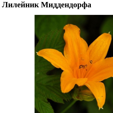
Лилейник Миддендорфа