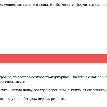
саженцев интернет-магазина. Но Вы можете оформить заказ, и он
овые, фиолетово-голубовато-пурпурные. Цветение с мая по июнь
олнечном месте.
углинистую почву, богатую перегноем, рыхлую, от слабощелоч
ания у стен, беседок, пергол, решёток.