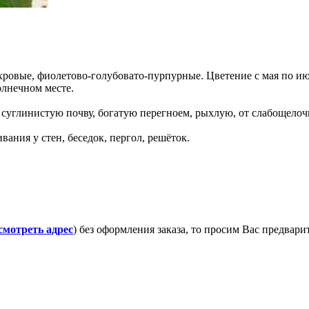
овые, фиолетово-голубовато-пурпурные. Цветение с мая по июнь
олнечном месте.
углинистую почву, богатую перегноем, рыхлую, от слабощелоч
ания у стен, беседок, пергол, решёток.
смотреть адрес
) без оформления заказа, то просим Вас предвар