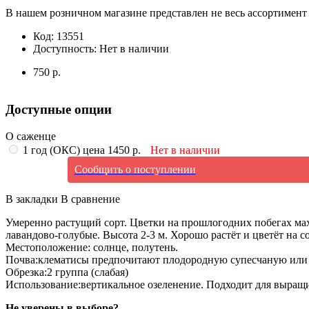
В нашем розничном магазине представлен не весь ассортимент 
Код:
13551
Доступность:
Нет в наличии
750 р.
Доступные опции
О саженце
1 год (ОКС) цена 1450 р.
Нет в наличии
Сообщить о поступлении
В закладки
В сравнение
Умеренно растущий сорт. Цветки на прошлогодних побегах махр
лавандово-голубые. Высота 2-3 м. Хорошо растёт и цветёт на с
Местоположение: солнце, полутень.
Почва:клематисы предпочитают плодородную супесчаную или с
Обрезка:2 группа (слабая)
Использование:вертикальное озеленение. Подходит для выращив
Не уверены в выборе?