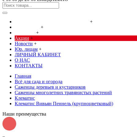
Cредства от насекомых и грызунов
+
Сад, огород
+
Дача, дом
+
Акции
+
Новости
+
Юр. лицам
+
ЛИЧНЫЙ КАБИНЕТ
О НАС
КОНТАКТЫ
Главная
Всё для сада и огорода
Саженцы деревьев и кустарников
Саженцы многолетних травянистых растений
Клематис
Клематис Вивьян Пеннель (крупноцветковый)
Наши преимущества