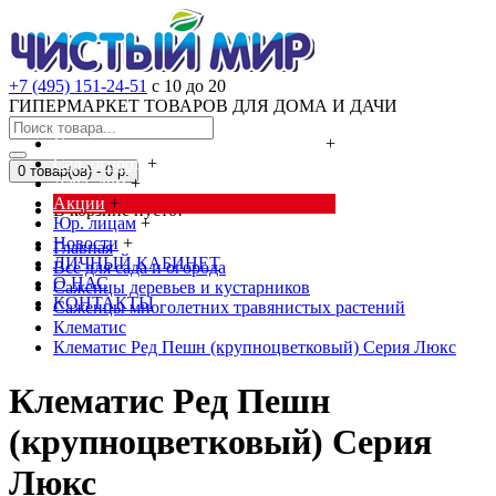
+7 (495) 151-24-51
с 10 до 20
ГИПЕРМАРКЕТ ТОВАРОВ ДЛЯ ДОМА И ДАЧИ
Cредства от насекомых и грызунов
+
Сад, огород
+
0 товар(ов) - 0 р.
Дача, дом
+
Акции
+
В корзине пусто!
Юр. лицам
+
Новости
+
Главная
ЛИЧНЫЙ КАБИНЕТ
Всё для сада и огорода
О НАС
Саженцы деревьев и кустарников
КОНТАКТЫ
Саженцы многолетних травянистых растений
Клематис
Клематис Ред Пешн (крупноцветковый) Серия Люкс
Клематис Ред Пешн
(крупноцветковый) Серия
Люкс