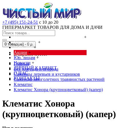
+7 (495) 151-24-51
с 10 до 20
ГИПЕРМАРКЕТ ТОВАРОВ ДЛЯ ДОМА И ДАЧИ
Cредства от насекомых и грызунов
+
Сад, огород
+
0 товар(ов) - 0 р.
Дача, дом
+
Акции
+
В корзине пусто!
Юр. лицам
+
Новости
+
Главная
ЛИЧНЫЙ КАБИНЕТ
Всё для сада и огорода
О НАС
Саженцы деревьев и кустарников
КОНТАКТЫ
Саженцы многолетних травянистых растений
Клематис
Клематис Хонора (крупноцветковый) (капер)
Клематис Хонора
(крупноцветковый) (капер)