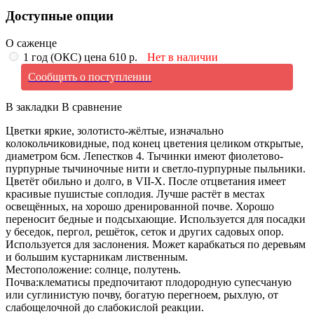
Доступные опции
О саженце
1 год (ОКС) цена 610 р.
Нет в наличии
Сообщить о поступлении
В закладки
В сравнение
Цветки яркие, золотисто-жёлтые, изначально
колокольчиковидные, под конец цветения целиком открытые,
диаметром 6см. Лепестков 4. Тычинки имеют фиолетово-
пурпурные тычиночные нити и светло-пурпурные пыльники.
Цветёт обильно и долго, в VII-X. После отцветания имеет
красивые пушистые соплодия. Лучше растёт в местах
освещённых, на хорошо дренированной почве. Хорошо
переносит бедные и подсыхающие. Используется для посадки
у беседок, пергол, решёток, сеток и других садовых опор.
Используется для заслонения. Может карабкаться по деревьям
и большим кустарникам лиственным.
Местоположение: солнце, полутень.
Почва:клематисы предпочитают плодородную супесчаную
или суглинистую почву, богатую перегноем, рыхлую, от
слабощелочной до слабокислой реакции.