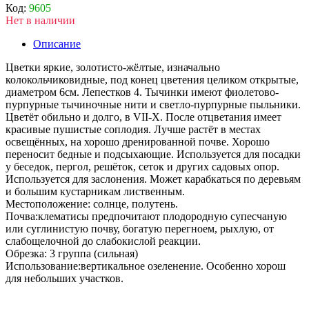
Код:
9605
Нет в наличии
Описание
Цветки яркие, золотисто-жёлтые, изначально
колокольчиковидные, под конец цветения целиком открытые,
диаметром 6см. Лепестков 4. Тычинки имеют фиолетово-
пурпурные тычиночные нити и светло-пурпурные пыльники.
Цветёт обильно и долго, в VII-X. После отцветания имеет
красивые пушистые соплодия. Лучше растёт в местах
освещённых, на хорошо дренированной почве. Хорошо
переносит бедные и подсыхающие. Используется для посадки
у беседок, пергол, решёток, сеток и других садовых опор.
Используется для заслонения. Может карабкаться по деревьям
и большим кустарникам лиственным.
Местоположение: солнце, полутень.
Почва:клематисы предпочитают плодородную супесчаную
или суглинистую почву, богатую перегноем, рыхлую, от
слабощелочной до слабокислой реакции.
Обрезка: 3 группа (сильная)
Использование:вертикальное озеленение. Особенно хорош
для небольших участков.