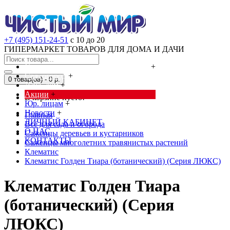
+7 (495) 151-24-51
с 10 до 20
ГИПЕРМАРКЕТ ТОВАРОВ ДЛЯ ДОМА И ДАЧИ
Cредства от насекомых и грызунов
+
Сад, огород
+
0 товар(ов) - 0 р.
Дача, дом
+
Акции
+
В корзине пусто!
Юр. лицам
+
Новости
+
Главная
ЛИЧНЫЙ КАБИНЕТ
Всё для сада и огорода
О НАС
Саженцы деревьев и кустарников
КОНТАКТЫ
Саженцы многолетних травянистых растений
Клематис
Клематис Голден Тиара (ботанический) (Серия ЛЮКС)
Клематис Голден Тиара
(ботанический) (Серия
ЛЮКС)