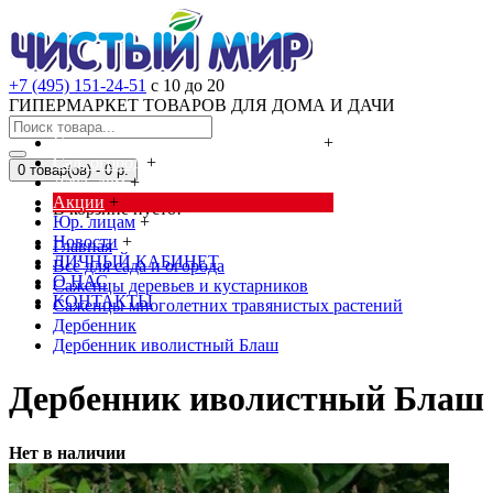
+7 (495) 151-24-51
с 10 до 20
ГИПЕРМАРКЕТ ТОВАРОВ ДЛЯ ДОМА И ДАЧИ
Cредства от насекомых и грызунов
+
Сад, огород
+
0 товар(ов) - 0 р.
Дача, дом
+
Акции
+
В корзине пусто!
Юр. лицам
+
Новости
+
Главная
ЛИЧНЫЙ КАБИНЕТ
Всё для сада и огорода
О НАС
Саженцы деревьев и кустарников
КОНТАКТЫ
Саженцы многолетних травянистых растений
Дербенник
Дербенник иволистный Блаш
Дербенник иволистный Блаш
Нет в наличии