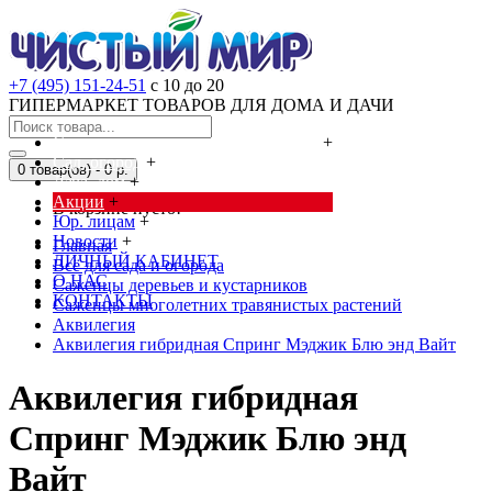
+7 (495) 151-24-51
с 10 до 20
ГИПЕРМАРКЕТ ТОВАРОВ ДЛЯ ДОМА И ДАЧИ
Cредства от насекомых и грызунов
+
Сад, огород
+
0 товар(ов) - 0 р.
Дача, дом
+
Акции
+
В корзине пусто!
Юр. лицам
+
Новости
+
Главная
ЛИЧНЫЙ КАБИНЕТ
Всё для сада и огорода
О НАС
Саженцы деревьев и кустарников
КОНТАКТЫ
Саженцы многолетних травянистых растений
Аквилегия
Аквилегия гибридная Спринг Мэджик Блю энд Вайт
Аквилегия гибридная
Спринг Мэджик Блю энд
Вайт