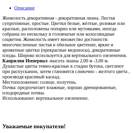
Описание
Жимолость декоративная - декоративная лиана. Листья
супротивные, простые. Цветки белые, жёлтые, розовые или
красные, расположены попарно или мутовками, иногда
собраны по нескольку в головчатые или колосовидные
соцветия. Жимолость имеет множество достоинств:
многочисленные листья и обильное цветение, яркие и
ароматные цветки (прекрасные медоносы), декоративные
плоды. Широко используется для вертикального озеленения.
Каприлия Империал
-высота лианы 2,00 м -3,00 м.
Душистые цветы темно-красные в стадии бутона, светлеют
при распускании, затем становятся сливочно - желтого цвета ,
производя красивый каскад.
Местоположение: солнце, полутень.
Почва: предпочитает влажные, хорошо дренированные,
плодородные почвы.
Использование: вертикальное озеленение.
Уважаемые покупатели!