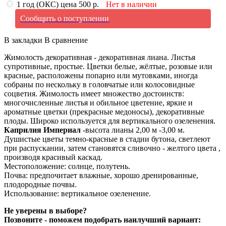
1 год (ОКС) цена 500 р.
Нет в наличии
Сообщить о поступлении
В закладки
В сравнение
Жимолость декоративная - декоративная лиана. Листья
супротивные, простые. Цветки белые, жёлтые, розовые или
красные, расположены попарно или мутовками, иногда
собраны по нескольку в головчатые или колосовидные
соцветия. Жимолость имеет множество достоинств:
многочисленные листья и обильное цветение, яркие и
ароматные цветки (прекрасные медоносы), декоративные
плоды. Широко используется для вертикального озеленения.
Каприлия Империал
-высота лианы 2,00 м -3,00 м.
Душистые цветы темно-красные в стадии бутона, светлеют
при распускании, затем становятся сливочно - желтого цвета ,
производя красивый каскад.
Местоположение: солнце, полутень.
Почва: предпочитает влажные, хорошо дренированные,
плодородные почвы.
Использование: вертикальное озеленение.
Не уверены в выборе?
Позвоните - поможем подобрать наилучший вариант: