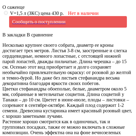
О саженце
V=1,5 л (ЗКС) цена 430 р.
Нет в наличии
Сообщить о поступлении
В закладки
В сравнение
Несколько крупнее своего собрата, диаметр ее кроны
достигает трех метров. Листья 3-8 см, заостренные и слегка
сердцевидные, немного лопастные, с отстоящей нижней
парой лопастей, дважды пильчатые. Длина черешка – до 15
см. Осенью этот вид приобретает и долго сохраняет
необычайно привлекательную окраску: от розовой до желтой
и темно-бурой. Но даже без листьев стефанандра весьма
декоративна благодаря яркости своих побегов.
Цветки стефанандры обоеполые, белые, диаметром около 5
мм, собранные в метельчатые соцветия. Длина соцветий у
Танаки – до 10 см. Цветет в июне-июле, плоды – листовки –
созревают в сентябре-октябре. Каждый плод содержит 1-2
семени. Древесина кустарника имеет красивый розовый цвет,
с хорошо заметными лучами.
Растение хорошо смотрится как в одиночных, так и
групповых посадках, также ее можно включать в сложные
композиции. Очень эффектна она на фоне вечнозеленых