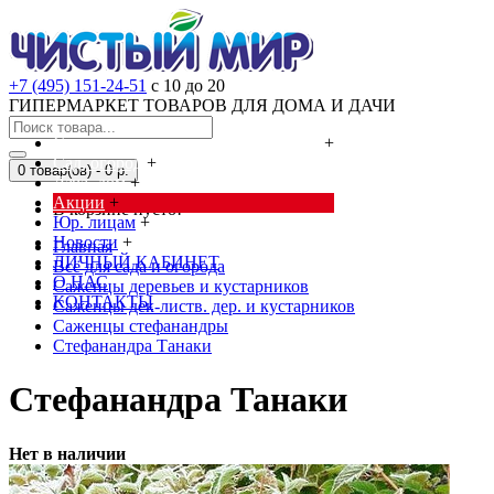
+7 (495) 151-24-51
с 10 до 20
ГИПЕРМАРКЕТ ТОВАРОВ ДЛЯ ДОМА И ДАЧИ
Cредства от насекомых и грызунов
+
Сад, огород
+
0 товар(ов) - 0 р.
Дача, дом
+
Акции
+
В корзине пусто!
Юр. лицам
+
Новости
+
Главная
ЛИЧНЫЙ КАБИНЕТ
Всё для сада и огорода
О НАС
Саженцы деревьев и кустарников
КОНТАКТЫ
Саженцы дек-листв. дер. и кустарников
Саженцы стефанандры
Стефанандра Танаки
Стефанандра Танаки
Нет в наличии