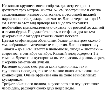
Несколько крупнее своего собрата, диаметр ее кроны
достигает трех метров. Листья 3-8 см, заостренные и слегка
сердцевидные, немного лопастные, с отстоящей нижней
парой лопастей, дважды пильчатые. Длина черешка – до 15
см. Осенью этот вид приобретает и долго сохраняет
необычайно привлекательную окраску: от розовой до желтой
и темно-бурой. Но даже без листьев стефанандра весьма
декоративна благодаря яркости своих побегов.
Цветки стефанандры обоеполые, белые, диаметром около 5
мм, собранные в метельчатые соцветия. Длина соцветий у
Танаки – до 10 см. Цветет в июне-июле, плоды – листовки –
созревают в сентябре-октябре. Каждый плод содержит 1-2
семени. Древесина кустарника имеет красивый розовый цвет,
с хорошо заметными лучами.
Растение хорошо смотрится как в одиночных, так и
групповых посадках, также ее можно включать в сложные
композиции. Очень эффектна она на фоне вечнозеленых
кустарников.
Требует обильного полива, в сухое лето его осуществляют
через день, расходуя около двух ведер воды.