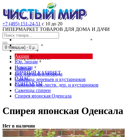
+7 (495) 151-24-51
с 10 до 20
ГИПЕРМАРКЕТ ТОВАРОВ ДЛЯ ДОМА И ДАЧИ
Cредства от насекомых и грызунов
+
Сад, огород
+
0 товар(ов) - 0 р.
Дача, дом
+
Акции
+
В корзине пусто!
Юр. лицам
+
Новости
+
Главная
ЛИЧНЫЙ КАБИНЕТ
Всё для сада и огорода
О НАС
Саженцы деревьев и кустарников
КОНТАКТЫ
Саженцы дек-листв. дер. и кустарников
Саженцы спиреи
Спирея японская Оденсала
Спирея японская Оденсала
Нет в наличии