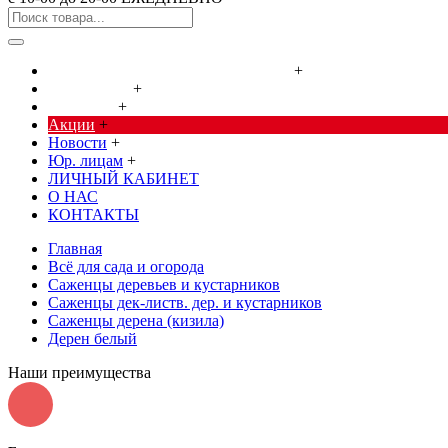
Cредства от насекомых и грызунов
+
Сад, огород
+
Дача, дом
+
Акции
+
Новости
+
Юр. лицам
+
ЛИЧНЫЙ КАБИНЕТ
О НАС
КОНТАКТЫ
Главная
Всё для сада и огорода
Саженцы деревьев и кустарников
Саженцы дек-листв. дер. и кустарников
Саженцы дерена (кизила)
Дерен белый
Наши преимущества