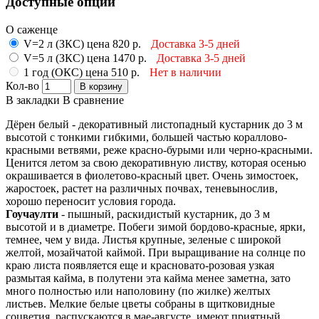
Доступные опции
О саженце
V=2 л (ЗКС) цена 820 р.
Доставка 3-5 дней
V=5 л (ЗКС) цена 1470 р.
Доставка 3-5 дней
1 год (ОКС) цена 510 р.
Нет в наличии
Кол-во
В корзину
В закладки
В сравнение
Дёрен белый - декоративный листопадный кустарник до 3 м
высотой с тонкими гибкими, большей частью кораллово-
красными ветвями, реже красно-бурыми или черно-красными.
Ценится летом за свою декоративную листву, которая осенью
окрашивается в фиолетово-красный цвет. Очень зимостоек,
жаростоек, растет на различных почвах, теневынослив,
хорошо переносит условия города.
Гоучаулти
- пышный, раскидистый кустарник, до 3 м
высотой и в диаметре. Побеги зимой бордово-красные, ярки,
темнее, чем у вида. Листья крупные, зеленые с широкой
желтой, мозайчатой каймой. При выращивание на солнце по
краю листа появляется еще и красновато-розовая узкая
размытая кайма, в полутени эта кайма менее заметна, зато
много полностью или наполовину (по жилке) желтых
листьев. Мелкие белые цветы собраны в щитковидные
соцветия, распускаются в мае-августе, имеют приятный