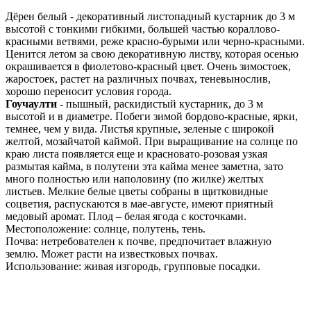
Дёрен белый - декоративный листопадный кустарник до 3 м
высотой с тонкими гибкими, большей частью кораллово-
красными ветвями, реже красно-бурыми или черно-красными.
Ценится летом за свою декоративную листву, которая осенью
окрашивается в фиолетово-красный цвет. Очень зимостоек,
жаростоек, растет на различных почвах, теневынослив,
хорошо переносит условия города.
Гоучаулти
- пышный, раскидистый кустарник, до 3 м
высотой и в диаметре. Побеги зимой бордово-красные, ярки,
темнее, чем у вида. Листья крупные, зеленые с широкой
желтой, мозайчатой каймой. При выращивание на солнце по
краю листа появляется еще и красновато-розовая узкая
размытая кайма, в полутени эта кайма менее заметна, зато
много полностью или наполовину (по жилке) желтых
листьев. Мелкие белые цветы собраны в щитковидные
соцветия, распускаются в мае-августе, имеют приятный
медовый аромат. Плод – белая ягода с косточками.
Местоположение: солнце, полутень, тень.
Почва: нетребователен к почве, предпочитает влажную
землю. Может расти на известковых почвах.
Использование: живая изгородь, групповые посадки.