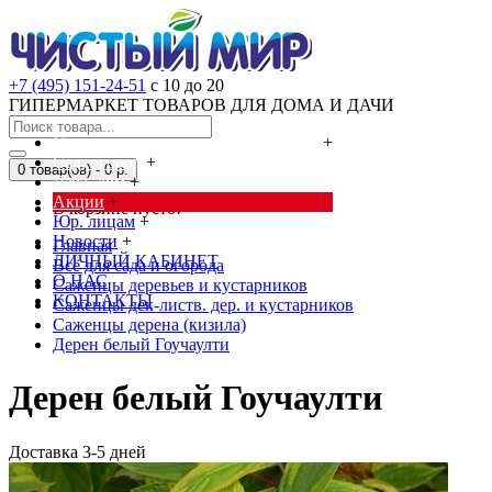
+7 (495) 151-24-51
с 10 до 20
ГИПЕРМАРКЕТ ТОВАРОВ ДЛЯ ДОМА И ДАЧИ
Cредства от насекомых и грызунов
+
Сад, огород
+
0 товар(ов) - 0 р.
Дача, дом
+
Акции
+
В корзине пусто!
Юр. лицам
+
Новости
+
Главная
ЛИЧНЫЙ КАБИНЕТ
Всё для сада и огорода
О НАС
Саженцы деревьев и кустарников
КОНТАКТЫ
Саженцы дек-листв. дер. и кустарников
Саженцы дерена (кизила)
Дерен белый Гоучаулти
Дерен белый Гоучаулти
Доставка 3-5 дней