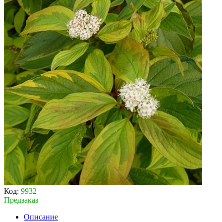
Код:
9932
Предзаказ
Описание