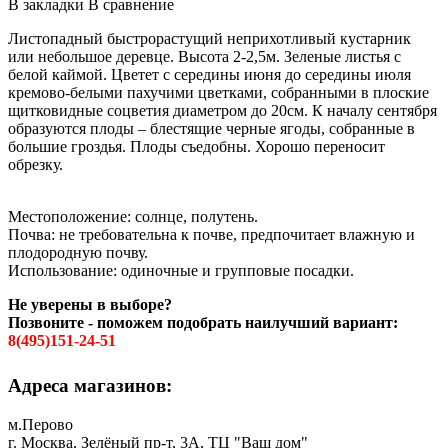
В закладки
В сравнение
Листопадный быстрорастущий неприхотливый кустарник
или небольшое деревце. Высота 2-2,5м. Зеленые листья с
белой каймой. Цветет с середины июня до середины июля
кремово-белыми пахучими цветками, собранными в плоские
щитковидные соцветия диаметром до 20см. К началу сентября
образуются плоды – блестящие черные ягоды, собранные в
большие гроздья. Плоды съедобны. Хорошо переносит
обрезку.
Местоположение: солнце, полутень.
Почва: не требовательна к почве, предпочитает влажную и
плодородную почву.
Использование: одиночные и групповые посадки.
Не уверены в выборе?
Позвоните - поможем подобрать наилучший вариант:
8(495)151-24-51
Адреса магазинов:
м.Перово
г. Москва, Зелёный пр-т, 3А, ТЦ "Ваш дом"