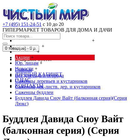
+7 (495) 151-24-51
с 10 до 20
ГИПЕРМАРКЕТ ТОВАРОВ ДЛЯ ДОМА И ДАЧИ
Cредства от насекомых и грызунов
+
Сад, огород
+
0 товар(ов) - 0 р.
Дача, дом
+
Акции
+
В корзине пусто!
Юр. лицам
+
Новости
+
Главная
ЛИЧНЫЙ КАБИНЕТ
Всё для сада и огорода
О НАС
Саженцы деревьев и кустарников
КОНТАКТЫ
Саженцы дек-листв. дер. и кустарников
Саженцы буддлеи
Буддлея Давида Сноу Вайт (балконная серия)(Серия
Люкс)
Буддлея Давида Сноу Вайт
(балконная серия) (Серия