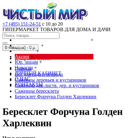
+7 (495) 151-24-51
с 10 до 20
ГИПЕРМАРКЕТ ТОВАРОВ ДЛЯ ДОМА И ДАЧИ
Cредства от насекомых и грызунов
+
Сад, огород
+
0 товар(ов) - 0 р.
Дача, дом
+
Акции
+
В корзине пусто!
Юр. лицам
+
Новости
+
Главная
ЛИЧНЫЙ КАБИНЕТ
Всё для сада и огорода
О НАС
Саженцы деревьев и кустарников
КОНТАКТЫ
Саженцы дек-листв. дер. и кустарников
Саженцы бересклета
Бересклет Форчуна Голден Харлеквин
Бересклет Форчуна Голден
Харлеквин