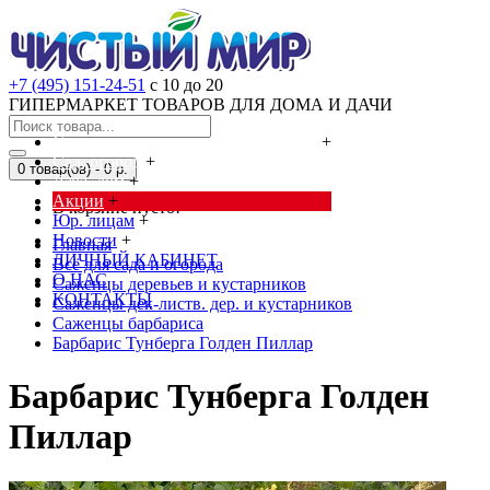
+7 (495) 151-24-51
с 10 до 20
ГИПЕРМАРКЕТ ТОВАРОВ ДЛЯ ДОМА И ДАЧИ
Cредства от насекомых и грызунов
+
Сад, огород
+
0 товар(ов) - 0 р.
Дача, дом
+
Акции
+
В корзине пусто!
Юр. лицам
+
Новости
+
Главная
ЛИЧНЫЙ КАБИНЕТ
Всё для сада и огорода
О НАС
Саженцы деревьев и кустарников
КОНТАКТЫ
Саженцы дек-листв. дер. и кустарников
Саженцы барбариса
Барбарис Тунберга Голден Пиллар
Барбарис Тунберга Голден
Пиллар